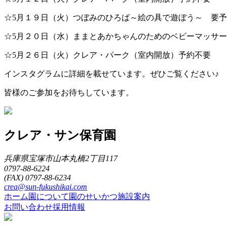
☆5月１９日（火）つぼみのひろば～絵の具で遊ぼう～ 要
☆5月２０日（水）ままとあかちゃんのためのベビーマッサ
☆5月２６日（火）クレア・パーク（室内開放）予約不要
インスタグラムに詳細を載せています。ぜひご覧ください♪
皆様のご参加をお待ちしています。
クレア・サン保育園
兵庫県宝塚市山本丸橋2丁目117
0797-88-6224
(FAX)
0797-88-6234
crea@sun-fukushikai.com
ホーム
園について
園のせいかつ
施設案内
お問い合わせ
採用情報