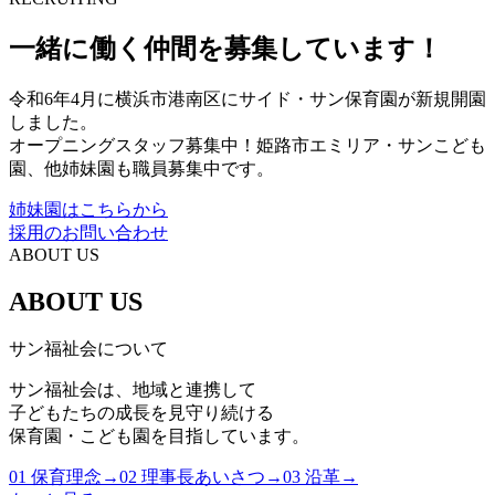
一緒に働く仲間を募集しています！
令和6年4月に横浜市港南区にサイド・サン保育園が新規開園
しました。
オープニングスタッフ募集中！姫路市エミリア・サンこども
園、他姉妹園も職員募集中です。
姉妹園はこちらから
採用のお問い合わせ
ABOUT US
ABOUT US
サン福祉会について
サン福祉会は、地域と連携して
子どもたちの成長を見守り続ける
保育園・こども園を目指しています。
01
保育理念
→
02
理事長あいさつ
→
03
沿革
→