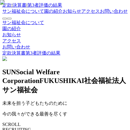
定款
|
決算書
|
第3者評価の結果
サン福祉会について
園の紹介
お知らせ
アクセス
お問い合わせ
サン福祉会について
園の紹介
お知らせ
アクセス
お問い合わせ
定款
決算書
第3者評価の結果
SUN
Social Welfare
Corporation
FUKUSHIKAI
社会福祉法人
サン福祉会
未来を担う子どもたちのために
今の我々ができる最善を尽くす
SCROLL
RECRUITING